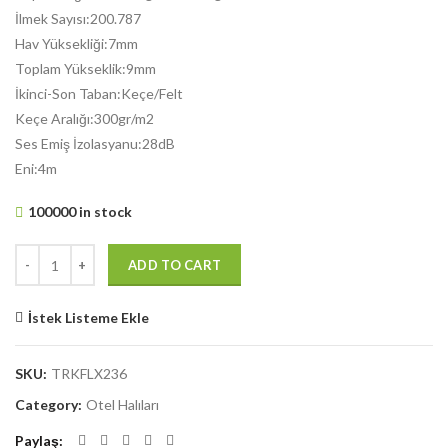
İlmek Sayısı:200.787
Hav Yüksekliği:7mm
Toplam Yükseklik:9mm
İkinci-Son Taban:Keçe/Felt
Keçe Aralığı:300gr/m2
Ses Emiş İzolasyanu:28dB
Eni:4m
100000 in stock
ADD TO CART
İstek Listeme Ekle
SKU:
TRKFLX236
Category:
Otel Halıları
Paylaş