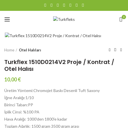
0
Büyütmek için tıklayın
Home
Otel Halıları
Turkflex 1510D0214V2 Proje / Kontrat /
Otel Halısı
10,00
€
Üretim Yöntemi:Chromojet Baskı Desenli Tuft Saxony
İğne Aralığı:1/10
Birinci Taban:PP
İplik Cinsi: %100 PA
Hava Aralığı: 1000’den 1800’e kadar
Toplam Ağırlık: 1500 gram 3500 gram arası