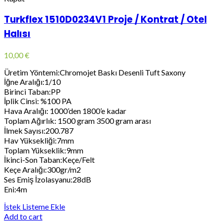
Turkflex 1510D0234V1 Proje / Kontrat / Otel
Halısı
10,00
€
Üretim Yöntemi:Chromojet Baskı Desenli Tuft Saxony
İğne Aralığı:1/10
Birinci Taban:PP
İplik Cinsi: %100 PA
Hava Aralığı: 1000’den 1800’e kadar
Toplam Ağırlık: 1500 gram 3500 gram arası
İlmek Sayısı:200.787
Hav Yüksekliği:7mm
Toplam Yükseklik:9mm
İkinci-Son Taban:Keçe/Felt
Keçe Aralığı:300gr/m2
Ses Emiş İzolasyanu:28dB
Eni:4m
İstek Listeme Ekle
Add to cart