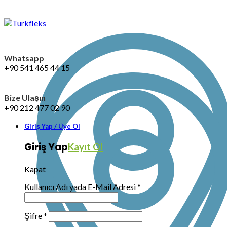
Whatsapp
+90 541 465 44 15
Bize Ulaşın
+90 212 477 02 90
Giriş Yap / Üye Ol
Giriş Yap
Kayıt Ol
Kapat
Kullanıcı Adı yada E-Mail Adresi
*
Şifre
*