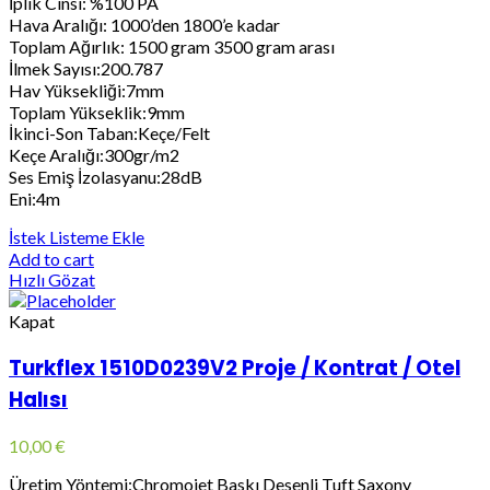
İplik Cinsi: %100 PA
Hava Aralığı: 1000’den 1800’e kadar
Toplam Ağırlık: 1500 gram 3500 gram arası
İlmek Sayısı:200.787
Hav Yüksekliği:7mm
Toplam Yükseklik:9mm
İkinci-Son Taban:Keçe/Felt
Keçe Aralığı:300gr/m2
Ses Emiş İzolasyanu:28dB
Eni:4m
İstek Listeme Ekle
Add to cart
Hızlı Gözat
Kapat
Turkflex 1510D0239V2 Proje / Kontrat / Otel
Halısı
10,00
€
Üretim Yöntemi:Chromojet Baskı Desenli Tuft Saxony