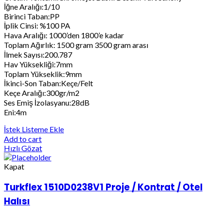
İğne Aralığı:1/10
Birinci Taban:PP
İplik Cinsi: %100 PA
Hava Aralığı: 1000’den 1800’e kadar
Toplam Ağırlık: 1500 gram 3500 gram arası
İlmek Sayısı:200.787
Hav Yüksekliği:7mm
Toplam Yükseklik:9mm
İkinci-Son Taban:Keçe/Felt
Keçe Aralığı:300gr/m2
Ses Emiş İzolasyanu:28dB
Eni:4m
İstek Listeme Ekle
Add to cart
Hızlı Gözat
Kapat
Turkflex 1510D0238V1 Proje / Kontrat / Otel
Halısı