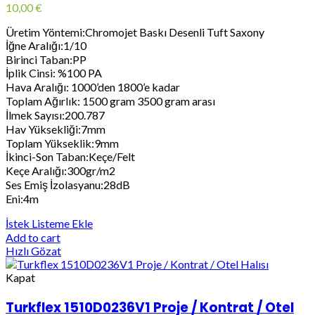
10,00
€
Üretim Yöntemi:Chromojet Baskı Desenli Tuft Saxony
İğne Aralığı:1/10
Birinci Taban:PP
İplik Cinsi: %100 PA
Hava Aralığı: 1000’den 1800’e kadar
Toplam Ağırlık: 1500 gram 3500 gram arası
İlmek Sayısı:200.787
Hav Yüksekliği:7mm
Toplam Yükseklik:9mm
İkinci-Son Taban:Keçe/Felt
Keçe Aralığı:300gr/m2
Ses Emiş İzolasyanu:28dB
Eni:4m
İstek Listeme Ekle
Add to cart
Hızlı Gözat
Kapat
Turkflex 1510D0236V1 Proje / Kontrat / Otel