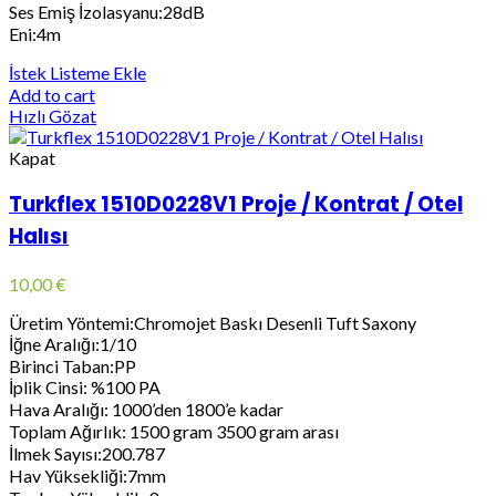
Ses Emiş İzolasyanu:28dB
Eni:4m
İstek Listeme Ekle
Add to cart
Hızlı Gözat
Kapat
Turkflex 1510D0228V1 Proje / Kontrat / Otel
Halısı
10,00
€
Üretim Yöntemi:Chromojet Baskı Desenli Tuft Saxony
İğne Aralığı:1/10
Birinci Taban:PP
İplik Cinsi: %100 PA
Hava Aralığı: 1000’den 1800’e kadar
Toplam Ağırlık: 1500 gram 3500 gram arası
İlmek Sayısı:200.787
Hav Yüksekliği:7mm