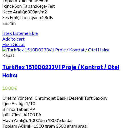
Toplam Yükseklik:9mm
İkinci-Son Taban:Keçe/Felt
Keçe Aralığı:300gr/m2
Ses Emiş İzolasyanu:28dB
Eni:4m
İstek Listeme Ekle
Add to cart
Hızlı Gözat
Kapat
Turkflex 1510D0233V1 Proje / Kontrat / Otel
Halısı
10,00
€
Üretim Yöntemi:Chromojet Baskı Desenli Tuft Saxony
İğne Aralığı:1/10
Birinci Taban:PP
İplik Cinsi: %100 PA
Hava Aralığı: 1000’den 1800’e kadar
Toplam Ağırlık: 1500 gram 3500 gram arası