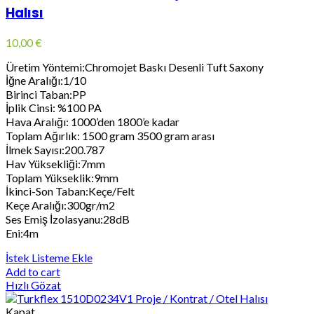
Halısı
10,00
€
Üretim Yöntemi:Chromojet Baskı Desenli Tuft Saxony
İğne Aralığı:1/10
Birinci Taban:PP
İplik Cinsi: %100 PA
Hava Aralığı: 1000’den 1800’e kadar
Toplam Ağırlık: 1500 gram 3500 gram arası
İlmek Sayısı:200.787
Hav Yüksekliği:7mm
Toplam Yükseklik:9mm
İkinci-Son Taban:Keçe/Felt
Keçe Aralığı:300gr/m2
Ses Emiş İzolasyanu:28dB
Eni:4m
İstek Listeme Ekle
Add to cart
Hızlı Gözat
Kapat