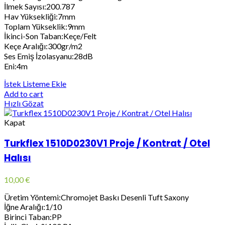
İlmek Sayısı:200.787
Hav Yüksekliği:7mm
Toplam Yükseklik:9mm
İkinci-Son Taban:Keçe/Felt
Keçe Aralığı:300gr/m2
Ses Emiş İzolasyanu:28dB
Eni:4m
İstek Listeme Ekle
Add to cart
Hızlı Gözat
Kapat
Turkflex 1510D0230V1 Proje / Kontrat / Otel
Halısı
10,00
€
Üretim Yöntemi:Chromojet Baskı Desenli Tuft Saxony
İğne Aralığı:1/10
Birinci Taban:PP