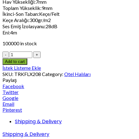
Hav Yüksekliği:7mm
Toplam Yükseklik:9mm
İkinci-Son Taban:Keçe/Felt
Keçe Aralığı:300gr/m2
Ses Emiş İzolasyanu:28dB
Eni:4m
100000 in stock
Add to cart
İstek Listeme Ekle
SKU:
TRKFLX208
Category:
Otel Halıları
Paylaş
Facebook
Twitter
Google
Email
Pinterest
Shipping & Delivery
Shipping & Delivery