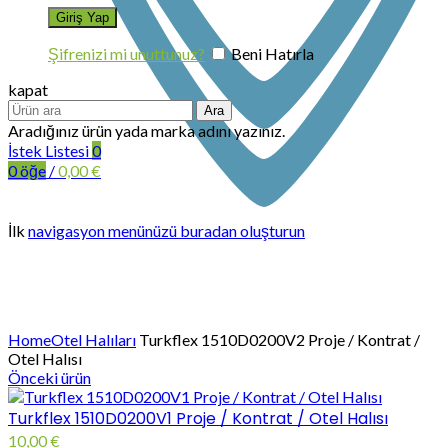
Şifrenizi mi unuttunuz?
Beni Hatırla
kapat
Ara
Aradığınız ürün yada marka adını yazınız.
İstek Listesi
0
0
öğe
/
0,00
€
İlk
navigasyon menünüzü buradan oluşturun
Büyütmek için tıklayın
Home
Otel Halıları
Turkflex 1510D0200V2 Proje / Kontrat /
Otel Halısı
Önceki ürün
Turkflex 1510D0200V1 Proje / Kontrat / Otel Halısı
10,00
€