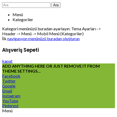
Ara
Menü
Kategoriler
Kategori menünüzü buradan ayarlayın: Tema Ayarları ->
Header -> Menü -> Mobil Menü (Kategoriler)
İlk
navigasyon menünüzü buradan oluşturun
Alışveriş Sepeti
kapat
ADD ANYTHING HERE OR JUST REMOVE IT FROM
THEME SETTINGS...
Facebook
Twitter
Google
Email
Instagram
YouTube
Pinterest
Menü