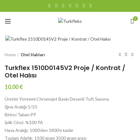
0
Büyütmek için tıklayın
Home
Otel Halıları
Turkflex 1510D0145V2 Proje / Kontrat /
Otel Halısı
10,00
€
Üretim Yöntemi:Chromojet Baskı Desenli Tuft Saxony
İğne Aralığı:1/10
Birinci Taban:PP
İplik Cinsi: %100 PA
Hava Aralığı: 1000’den 1800’e kadar
Toplam Ağırlık: 1500 gram 3500 gram arası