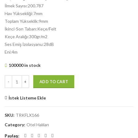
İlmek Sayısı:200.787
Hav Yüksekliği:7mm
Toplam Yükseklik:9mm
İkinci-Son Taban:Keçe/Felt
Keçe Aralığı:300gr/m2
Ses Emiş İzolasyanu:28dB
Eni:4m
100000 in stock
ADD TO CART
İstek Listeme Ekle
SKU:
TRKFLX166
Category:
Otel Halıları
Paylaş