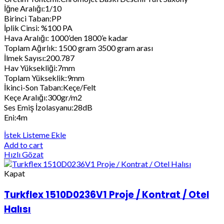
İğne Aralığı:1/10
Birinci Taban:PP
İplik Cinsi: %100 PA
Hava Aralığı: 1000’den 1800’e kadar
Toplam Ağırlık: 1500 gram 3500 gram arası
İlmek Sayısı:200.787
Hav Yüksekliği:7mm
Toplam Yükseklik:9mm
İkinci-Son Taban:Keçe/Felt
Keçe Aralığı:300gr/m2
Ses Emiş İzolasyanu:28dB
Eni:4m
İstek Listeme Ekle
Add to cart
Hızlı Gözat
Kapat
Turkflex 1510D0236V1 Proje / Kontrat / Otel
Halısı