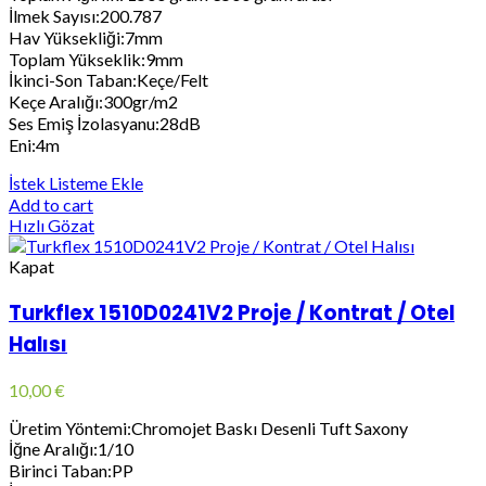
İlmek Sayısı:200.787
Hav Yüksekliği:7mm
Toplam Yükseklik:9mm
İkinci-Son Taban:Keçe/Felt
Keçe Aralığı:300gr/m2
Ses Emiş İzolasyanu:28dB
Eni:4m
İstek Listeme Ekle
Add to cart
Hızlı Gözat
Kapat
Turkflex 1510D0241V2 Proje / Kontrat / Otel
Halısı
10,00
€
Üretim Yöntemi:Chromojet Baskı Desenli Tuft Saxony
İğne Aralığı:1/10
Birinci Taban:PP