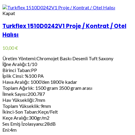
Kapat
Turkflex 1510D0242V1 Proje / Kontrat / Otel
Halısı
10,00
€
Üretim Yöntemi:Chromojet Baskı Desenli Tuft Saxony
İğne Aralığı:1/10
Birinci Taban:PP
İplik Cinsi: %100 PA
Hava Aralığı: 1000’den 1800’e kadar
Toplam Ağırlık: 1500 gram 3500 gram arası
İlmek Sayısı:200.787
Hav Yüksekliği:7mm
Toplam Yükseklik:9mm
İkinci-Son Taban:Keçe/Felt
Keçe Aralığı:300gr/m2
Ses Emiş İzolasyanu:28dB
Eni:4m