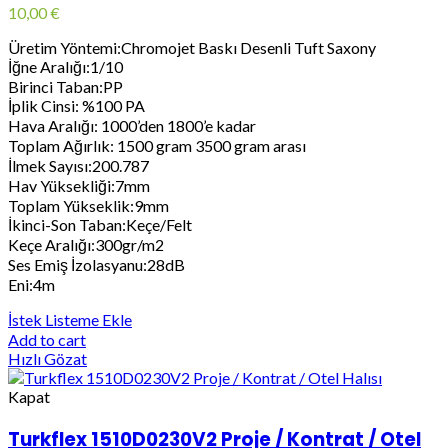
10,00
€
Üretim Yöntemi:Chromojet Baskı Desenli Tuft Saxony
İğne Aralığı:1/10
Birinci Taban:PP
İplik Cinsi: %100 PA
Hava Aralığı: 1000’den 1800’e kadar
Toplam Ağırlık: 1500 gram 3500 gram arası
İlmek Sayısı:200.787
Hav Yüksekliği:7mm
Toplam Yükseklik:9mm
İkinci-Son Taban:Keçe/Felt
Keçe Aralığı:300gr/m2
Ses Emiş İzolasyanu:28dB
Eni:4m
İstek Listeme Ekle
Add to cart
Hızlı Gözat
Kapat
Turkflex 1510D0230V2 Proje / Kontrat / Otel