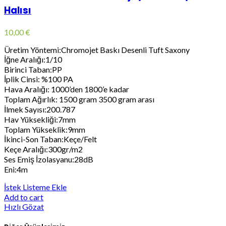
Halısı
10,00
€
Üretim Yöntemi:Chromojet Baskı Desenli Tuft Saxony
İğne Aralığı:1/10
Birinci Taban:PP
İplik Cinsi: %100 PA
Hava Aralığı: 1000’den 1800’e kadar
Toplam Ağırlık: 1500 gram 3500 gram arası
İlmek Sayısı:200.787
Hav Yüksekliği:7mm
Toplam Yükseklik:9mm
İkinci-Son Taban:Keçe/Felt
Keçe Aralığı:300gr/m2
Ses Emiş İzolasyanu:28dB
Eni:4m
İstek Listeme Ekle
Add to cart
Hızlı Gözat