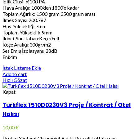
İplik Cinsi: %100 PA
Hava Aralığı: 1000’den 1800’e kadar
Toplam Ağırlık: 1500 gram 3500 gram arası
İlmek Sayısı:200.787
Hav Yüksekliği:7mm
Toplam Yükseklik:9mm
İkinci-Son Taban:Keçe/Felt
Keçe Aralığı:300gr/m2
Ses Emiş İzolasyanu:28dB
Eni:4m
İstek Listeme Ekle
Add to cart
Hızlı Gözat
Kapat
Turkflex 1510D0230V3 Proje / Kontrat / Otel
Halısı
10,00
€
Üretim Yöntemi:Chromojet Baskı Desenli Tuft Saxony