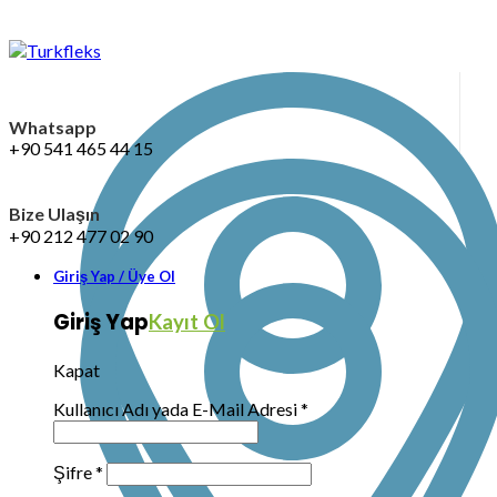
Whatsapp
+90 541 465 44 15
Bize Ulaşın
+90 212 477 02 90
Giriş Yap / Üye Ol
Giriş Yap
Kayıt Ol
Kapat
Kullanıcı Adı yada E-Mail Adresi
*
Şifre
*