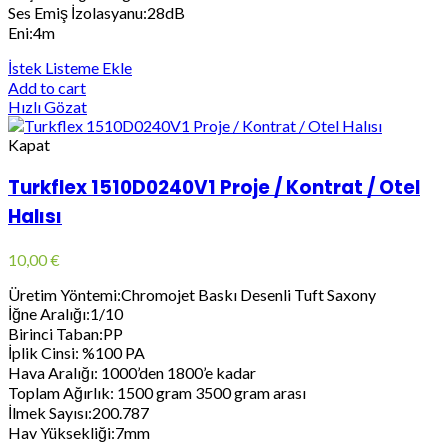
Ses Emiş İzolasyanu:28dB
Eni:4m
İstek Listeme Ekle
Add to cart
Hızlı Gözat
Kapat
Turkflex 1510D0240V1 Proje / Kontrat / Otel
Halısı
10,00
€
Üretim Yöntemi:Chromojet Baskı Desenli Tuft Saxony
İğne Aralığı:1/10
Birinci Taban:PP
İplik Cinsi: %100 PA
Hava Aralığı: 1000’den 1800’e kadar
Toplam Ağırlık: 1500 gram 3500 gram arası
İlmek Sayısı:200.787
Hav Yüksekliği:7mm