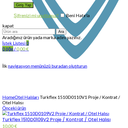
Şifrenizi mi unuttunuz?
Beni Hatırla
kapat
Ara
Aradığınız ürün yada marka adını yazınız.
İstek Listesi
0
0
öğe
/
0,00
€
İlk
navigasyon menünüzü buradan oluşturun
Büyütmek için tıklayın
Home
Otel Halıları
Turkflex 1510D0110V1 Proje / Kontrat /
Otel Halısı
Önceki ürün
Turkflex 1510D0109V2 Proje / Kontrat / Otel Halısı
10,00
€