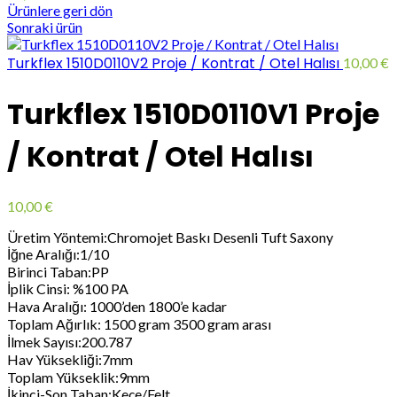
Ürünlere geri dön
Sonraki ürün
Turkflex 1510D0110V2 Proje / Kontrat / Otel Halısı
10,00
€
Turkflex 1510D0110V1 Proje
/ Kontrat / Otel Halısı
10,00
€
Üretim Yöntemi:Chromojet Baskı Desenli Tuft Saxony
İğne Aralığı:1/10
Birinci Taban:PP
İplik Cinsi: %100 PA
Hava Aralığı: 1000’den 1800’e kadar
Toplam Ağırlık: 1500 gram 3500 gram arası
İlmek Sayısı:200.787
Hav Yüksekliği:7mm
Toplam Yükseklik:9mm
İkinci-Son Taban:Keçe/Felt