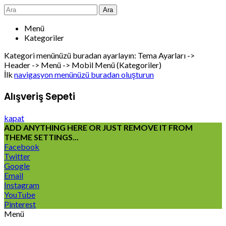
Ara
Menü
Kategoriler
Kategori menünüzü buradan ayarlayın: Tema Ayarları ->
Header -> Menü -> Mobil Menü (Kategoriler)
İlk
navigasyon menünüzü buradan oluşturun
Alışveriş Sepeti
kapat
ADD ANYTHING HERE OR JUST REMOVE IT FROM
THEME SETTINGS...
Facebook
Twitter
Google
Email
Instagram
YouTube
Pinterest
Menü