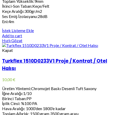
Toplam Yükseklik:9mm
İkinci-Son Taban:Keçe/Felt
Keçe Aralığı:300gr/m2
Ses Emiş İzolasyanu:28dB
Eni:4m
İstek Listeme Ekle
Add to cart
Hızlı Gözat
Kapat
Turkflex 1510D0233V1 Proje / Kontrat / Otel
Halısı
10,00
€
Üretim Yöntemi:Chromojet Baskı Desenli Tuft Saxony
İğne Aralığı:1/10
Birinci Taban:PP
İplik Cinsi: %100 PA
Hava Aralığı: 1000’den 1800’e kadar
Toplam Ağırlık: 1500 gram 3500 gram arası