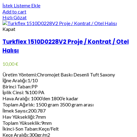
İstek Listeme Ekle
Add to cart
Hızlı Gözat
Kapat
Turkflex 1510D0228V2 Proje / Kontrat / Otel
Halısı
10,00
€
Üretim Yöntemi:Chromojet Baskı Desenli Tuft Saxony
İğne Aralığı:1/10
Birinci Taban:PP
İplik Cinsi: %100 PA
Hava Aralığı: 1000’den 1800’e kadar
Toplam Ağırlık: 1500 gram 3500 gram arası
İlmek Sayısı:200.787
Hav Yüksekliği:7mm
Toplam Yükseklik:9mm
İkinci-Son Taban:Keçe/Felt
Keçe Aralığı:300gr/m2