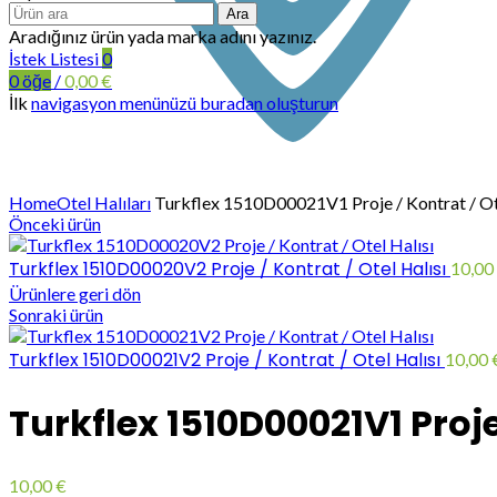
Ara
Aradığınız ürün yada marka adını yazınız.
İstek Listesi
0
0
öğe
/
0,00
€
İlk
navigasyon menünüzü buradan oluşturun
Büyütmek için tıklayın
Home
Otel Halıları
Turkflex 1510D00021V1 Proje / Kontrat / Ote
Önceki ürün
Turkflex 1510D00020V2 Proje / Kontrat / Otel Halısı
10,00
Ürünlere geri dön
Sonraki ürün
Turkflex 1510D00021V2 Proje / Kontrat / Otel Halısı
10,00
Turkflex 1510D00021V1 Proje 
10,00
€