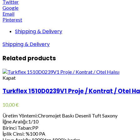
Twitter
Google
Email
Pinterest
Shipping & Delivery
Shipping & Delivery
Related products
Kapat
Turkflex 1510D0239V1 Proje / Kontrat / Otel Hal
10,00
€
Üretim Yöntemi:Chromojet Baskı Desenli Tuft Saxony
İğne Aralığı:1/10
Birinci Taban:PP
İplik Cinsi: %100 PA
Hava Aralığı: 1000’den 1800’e kadar