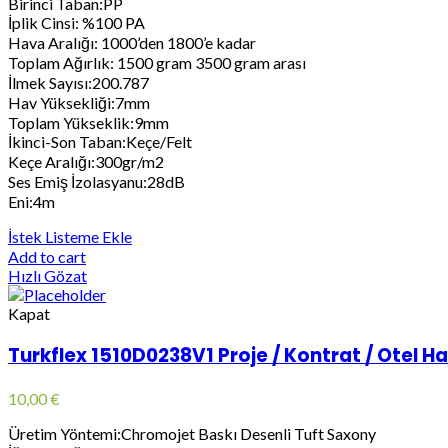
Birinci Taban:PP
İplik Cinsi: %100 PA
Hava Aralığı: 1000’den 1800’e kadar
Toplam Ağırlık: 1500 gram 3500 gram arası
İlmek Sayısı:200.787
Hav Yüksekliği:7mm
Toplam Yükseklik:9mm
İkinci-Son Taban:Keçe/Felt
Keçe Aralığı:300gr/m2
Ses Emiş İzolasyanu:28dB
Eni:4m
İstek Listeme Ekle
Add to cart
Hızlı Gözat
Kapat
Turkflex 1510D0238V1 Proje / Kontrat / Otel Hal
10,00
€
Üretim Yöntemi:Chromojet Baskı Desenli Tuft Saxony