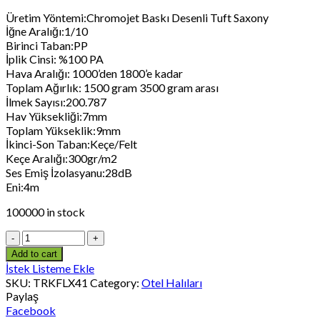
Üretim Yöntemi:Chromojet Baskı Desenli Tuft Saxony
İğne Aralığı:1/10
Birinci Taban:PP
İplik Cinsi: %100 PA
Hava Aralığı: 1000’den 1800’e kadar
Toplam Ağırlık: 1500 gram 3500 gram arası
İlmek Sayısı:200.787
Hav Yüksekliği:7mm
Toplam Yükseklik:9mm
İkinci-Son Taban:Keçe/Felt
Keçe Aralığı:300gr/m2
Ses Emiş İzolasyanu:28dB
Eni:4m
100000 in stock
Add to cart
İstek Listeme Ekle
SKU:
TRKFLX41
Category:
Otel Halıları
Paylaş
Facebook