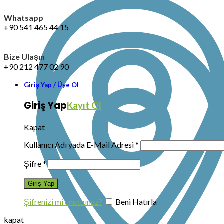
Whatsapp
+90 541 465 44 15
Bize Ulaşın
+90 212 477 02 90
Giriş Yap / Üye Ol
Giriş Yap
Kayıt Ol
Kapat
Kullanıcı Adı yada E-Mail Adresi
*
Şifre
*
Şifrenizi mi unuttunuz?
Beni Hatırla
kapat