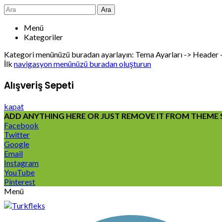
Ara
Menü
Kategoriler
Kategori menünüzü buradan ayarlayın: Tema Ayarları -> Header
İlk
navigasyon menünüzü buradan oluşturun
Alışveriş Sepeti
kapat
ADD ANYTHING HERE OR JUST REMOVE IT FROM THEME S
Facebook
Twitter
Google
Email
Instagram
YouTube
Pinterest
Menü