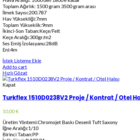
Toplam Ağırlık: 1500 gram 3500 gram arası
İlmek Sayısı:200.787
Hav Yüksekliği:7mm
Toplam Yükseklik:9mm
İkinci-Son Taban:Keçe/Felt
Keçe Aralığı:300gr/m2
Ses Emiş İzolasyanu:28dB
Eni:4m
İstek Listeme Ekle
Add to cart
Hızlı Gözat
Kapat
Turkflex 1510D0238V2 Proje / Kontrat / Otel Ha
10,00
€
Üretim Yöntemi:Chromojet Baskı Desenli Tuft Saxony
İğne Aralığı:1/10
Birinci Taban:PP