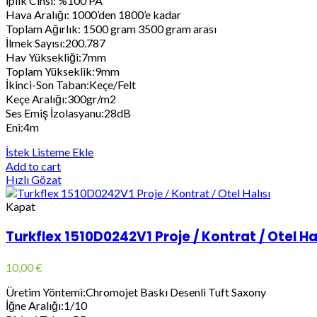
İplik Cinsi: %100 PA
Hava Aralığı: 1000’den 1800’e kadar
Toplam Ağırlık: 1500 gram 3500 gram arası
İlmek Sayısı:200.787
Hav Yüksekliği:7mm
Toplam Yükseklik:9mm
İkinci-Son Taban:Keçe/Felt
Keçe Aralığı:300gr/m2
Ses Emiş İzolasyanu:28dB
Eni:4m
İstek Listeme Ekle
Add to cart
Hızlı Gözat
Kapat
Turkflex 1510D0242V1 Proje / Kontrat / Otel Ha
10,00
€
Üretim Yöntemi:Chromojet Baskı Desenli Tuft Saxony
İğne Aralığı:1/10