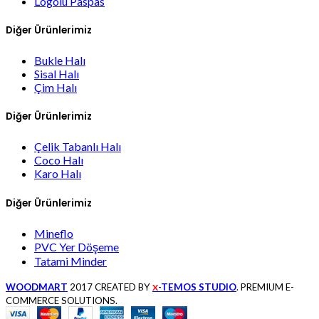
Logolu Paspas
Diğer Ürünlerimiz
Bukle Halı
Sisal Halı
Çim Halı
Diğer Ürünlerimiz
Çelik Tabanlı Halı
Coco Halı
Karo Halı
Diğer Ürünlerimiz
Mineflo
PVC Yer Döşeme
Tatami Minder
WOODMART
2017 CREATED BY
-TEMOS STUDIO
. PREMIUM E-
X
COMMERCE SOLUTIONS.