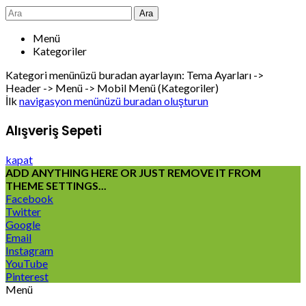
Ara
Menü
Kategoriler
Kategori menünüzü buradan ayarlayın: Tema Ayarları ->
Header -> Menü -> Mobil Menü (Kategoriler)
İlk
navigasyon menünüzü buradan oluşturun
Alışveriş Sepeti
kapat
ADD ANYTHING HERE OR JUST REMOVE IT FROM
THEME SETTINGS...
Facebook
Twitter
Google
Email
Instagram
YouTube
Pinterest
Menü