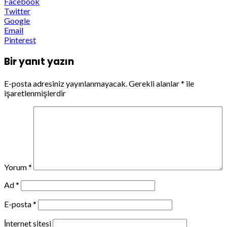
Facebook
Twitter
Google
Email
Pinterest
Bir yanıt yazın
E-posta adresiniz yayınlanmayacak.
Gerekli alanlar
*
ile
işaretlenmişlerdir
Yorum
*
Ad
*
E-posta
*
İnternet sitesi