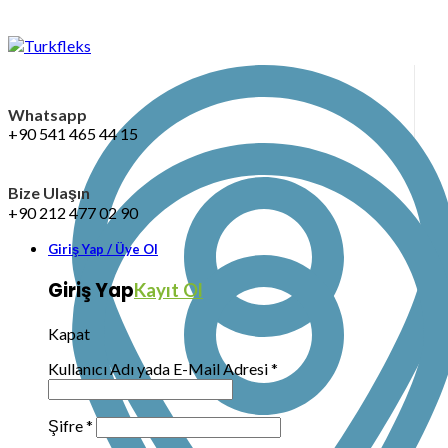
Whatsapp
+90 541 465 44 15
Bize Ulaşın
+90 212 477 02 90
Giriş Yap / Üye Ol
Giriş Yap
Kayıt Ol
Kapat
Kullanıcı Adı yada E-Mail Adresi
*
Şifre
*