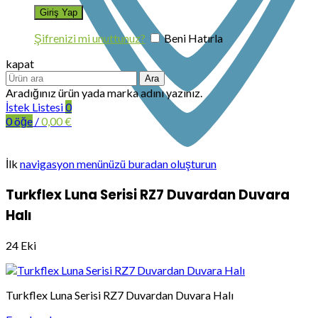
Şifrenizi mi unuttunuz?
Beni Hatırla
kapat
Ara
Aradığınız ürün yada marka adını yazınız.
İstek Listesi
0
0
öğe
/
0,00
€
İlk
navigasyon menünüzü buradan oluşturun
Turkflex Luna Serisi RZ7 Duvardan Duvara
Halı
24
Eki
Turkflex Luna Serisi RZ7 Duvardan Duvara Halı