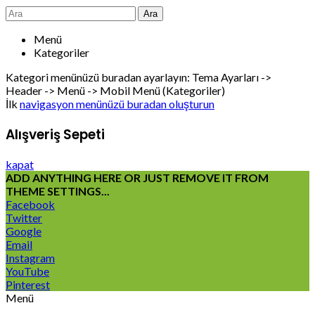
Ara
Menü
Kategoriler
Kategori menünüzü buradan ayarlayın: Tema Ayarları ->
Header -> Menü -> Mobil Menü (Kategoriler)
İlk
navigasyon menünüzü buradan oluşturun
Alışveriş Sepeti
kapat
ADD ANYTHING HERE OR JUST REMOVE IT FROM
THEME SETTINGS...
Facebook
Twitter
Google
Email
Instagram
YouTube
Pinterest
Menü