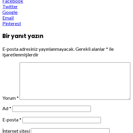
Facebook
Twitter
Google
Email
Pinterest
Bir yanıt yazın
E-posta adresiniz yayınlanmayacak.
Gerekli alanlar
*
ile
işaretlenmişlerdir
Yorum
*
Ad
*
E-posta
*
İnternet sitesi