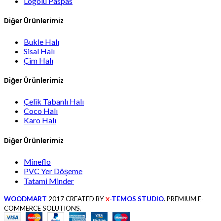
Logolu Paspas
Diğer Ürünlerimiz
Bukle Halı
Sisal Halı
Çim Halı
Diğer Ürünlerimiz
Çelik Tabanlı Halı
Coco Halı
Karo Halı
Diğer Ürünlerimiz
Mineflo
PVC Yer Döşeme
Tatami Minder
WOODMART
2017 CREATED BY
-TEMOS STUDIO
. PREMIUM E-
X
COMMERCE SOLUTIONS.