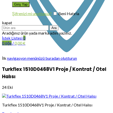
Şifrenizi mi unuttunuz?
Beni Hatırla
kapat
Ara
Aradığınız ürün yada marka adını yazınız.
İstek Listesi
0
0
öğe
/
0,00
€
İlk
navigasyon menünüzü buradan oluşturun
Turkflex 1510D0468V1 Proje / Kontrat / Otel
Halısı
24
Eki
Turkflex 1510D0468V1 Proje / Kontrat / Otel Halısı