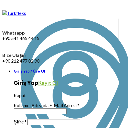
Whatsapp
+90 541 465 44 15
Bize Ulaşın
+90 212 477 02 90
Giriş Yap / Üye Ol
Giriş Yap
Kayıt Ol
Kapat
Kullanıcı Adı yada E-Mail Adresi
*
Şifre
*