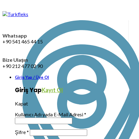
Whatsapp
+90 541 465 44 15
Bize Ulaşın
+90 212 477 02 90
Giriş Yap / Üye Ol
Giriş Yap
Kayıt Ol
Kapat
Kullanıcı Adı yada E-Mail Adresi
*
Şifre
*