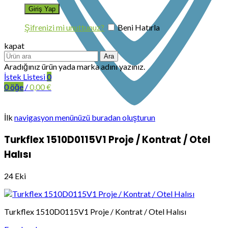
Şifrenizi mi unuttunuz?
Beni Hatırla
kapat
Ara
Aradığınız ürün yada marka adını yazınız.
İstek Listesi
0
0
öğe
/
0,00
€
İlk
navigasyon menünüzü buradan oluşturun
Turkflex 1510D0115V1 Proje / Kontrat / Otel
Halısı
24
Eki
Turkflex 1510D0115V1 Proje / Kontrat / Otel Halısı