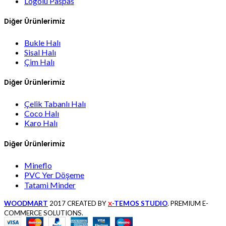
Logolu Paspas
Diğer Ürünlerimiz
Bukle Halı
Sisal Halı
Çim Halı
Diğer Ürünlerimiz
Çelik Tabanlı Halı
Coco Halı
Karo Halı
Diğer Ürünlerimiz
Mineflo
PVC Yer Döşeme
Tatami Minder
WOODMART
2017 CREATED BY
-TEMOS STUDIO
. PREMIUM E-
X
COMMERCE SOLUTIONS.