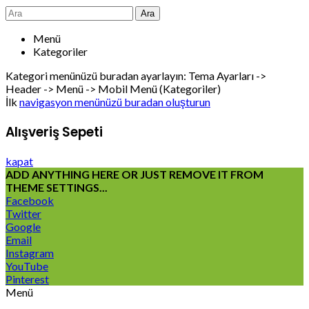
Ara
Menü
Kategoriler
Kategori menünüzü buradan ayarlayın: Tema Ayarları ->
Header -> Menü -> Mobil Menü (Kategoriler)
İlk
navigasyon menünüzü buradan oluşturun
Alışveriş Sepeti
kapat
ADD ANYTHING HERE OR JUST REMOVE IT FROM
THEME SETTINGS...
Facebook
Twitter
Google
Email
Instagram
YouTube
Pinterest
Menü