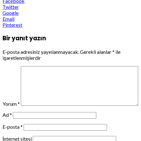
Facebook
Twitter
Google
Email
Pinterest
Bir yanıt yazın
E-posta adresiniz yayınlanmayacak.
Gerekli alanlar
*
ile
işaretlenmişlerdir
Yorum
*
Ad
*
E-posta
*
İnternet sitesi