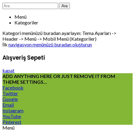
Ara
Menü
Kategoriler
Kategori menünüzü buradan ayarlayın: Tema Ayarları ->
Header -> Menü -> Mobil Menü (Kategoriler)
İlk
navigasyon menünüzü buradan oluşturun
Alışveriş Sepeti
kapat
ADD ANYTHING HERE OR JUST REMOVE IT FROM
THEME SETTINGS...
Facebook
Twitter
Google
Email
Instagram
YouTube
Pinterest
Menü