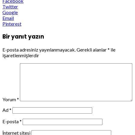
Facebook
Twitter
Google
Email
Pinterest
Bir yanıt yazın
E-posta adresiniz yayınlanmayacak.
Gerekli alanlar
*
ile
işaretlenmişlerdir
Yorum
*
Ad
*
E-posta
*
İnternet sitesi