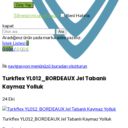
Şifrenizi mi unuttunuz?
Beni Hatırla
kapat
Ara
Aradığınız ürün yada marka adını yazınız.
İstek Listesi
0
0
öğe
/
0,00
€
İlk
navigasyon menünüzü buradan oluşturun
Turkflex YL012_BORDEAUX Jel Tabanlı
Kaymaz Yolluk
24
Eki
Turkflex YL012_BORDEAUX Jel Tabanlı Kaymaz Yolluk