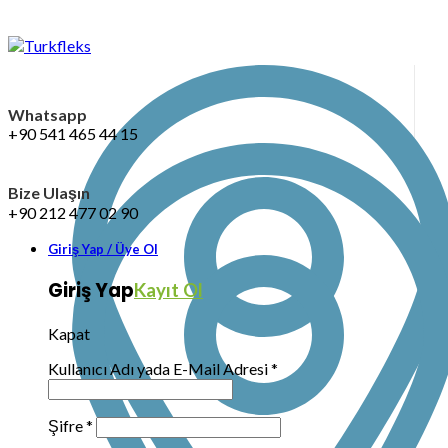
Whatsapp
+90 541 465 44 15
Bize Ulaşın
+90 212 477 02 90
Giriş Yap / Üye Ol
Giriş Yap
Kayıt Ol
Kapat
Kullanıcı Adı yada E-Mail Adresi
*
Şifre
*