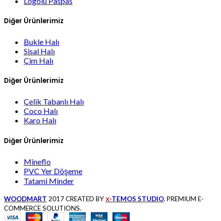
Logolu Paspas
Diğer Ürünlerimiz
Bukle Halı
Sisal Halı
Çim Halı
Diğer Ürünlerimiz
Çelik Tabanlı Halı
Coco Halı
Karo Halı
Diğer Ürünlerimiz
Mineflo
PVC Yer Döşeme
Tatami Minder
WOODMART
2017 CREATED BY
-TEMOS STUDIO
. PREMIUM E-
X
COMMERCE SOLUTIONS.